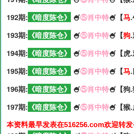
192期:
《暗度陈仓》
🍧
⑤肖中特
🍧【
马
193期:
《暗度陈仓》
🍧
⑤肖中特
🍧【
狗
194期:
《暗度陈仓》
🍧
⑤肖中特
🍧【虎.
195期:
《暗度陈仓》
🍧
⑤肖中特
🍧【
马
196期:
《暗度陈仓》
🍧
⑤肖中特
🍧【狗.
197期:
《暗度陈仓》
🍧
⑤肖中特
🍧【猴.
本资料最早发表在516256.com欢迎转发