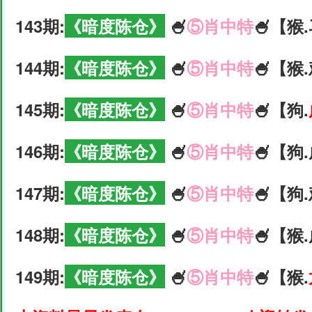
143期:
《暗度陈仓》
🍧
⑤肖中特
🍧【猴.
144期:
《暗度陈仓》
🍧
⑤肖中特
🍧【猴.
145期:
《暗度陈仓》
🍧
⑤肖中特
🍧【狗.
146期:
《暗度陈仓》
🍧
⑤肖中特
🍧【狗.
147期:
《暗度陈仓》
🍧
⑤肖中特
🍧【狗.
148期:
《暗度陈仓》
🍧
⑤肖中特
🍧【猴.
149期:
《暗度陈仓》
🍧
⑤肖中特
🍧【猴.