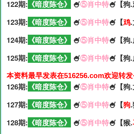
122期:
《暗度陈仓》
🍧
⑤肖中特
🍧【狗.
123期:
《暗度陈仓》
🍧
⑤肖中特
🍧【
鸡
124期:
《暗度陈仓》
🍧
⑤肖中特
🍧【狗.
125期:
《暗度陈仓》
🍧
⑤肖中特
🍧【狗.
本资料最早发表在516256.com欢迎转发
126期:
《暗度陈仓》
🍧
⑤肖中特
🍧【狗.
127期:
《暗度陈仓》
🍧
⑤肖中特
🍧【
狗
128期:
《暗度陈仓》
🍧
⑤肖中特
🍧【猴.