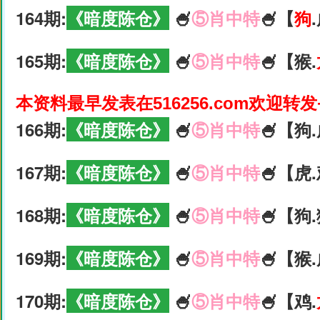
164期:
《暗度陈仓》
🍧
⑤肖中特
🍧【
狗
165期:
《暗度陈仓》
🍧
⑤肖中特
🍧【猴.
本资料最早发表在516256.com欢迎转发
166期:
《暗度陈仓》
🍧
⑤肖中特
🍧【狗.
167期:
《暗度陈仓》
🍧
⑤肖中特
🍧【虎.
168期:
《暗度陈仓》
🍧
⑤肖中特
🍧【狗.
169期:
《暗度陈仓》
🍧
⑤肖中特
🍧【猴.
170期:
《暗度陈仓》
🍧
⑤肖中特
🍧【鸡.