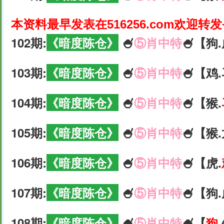
本资料最早发表在516256.com欢迎转发
102期:
《暗度陈仓》
🍧
⑤肖中特
🍧【狗.
103期:
《暗度陈仓》
🍧
⑤肖中特
🍧【鸡.
104期:
《暗度陈仓》
🍧
⑤肖中特
🍧【猴.
105期:
《暗度陈仓》
🍧
⑤肖中特
🍧【猴.
106期:
《暗度陈仓》
🍧
⑤肖中特
🍧【虎.
107期:
《暗度陈仓》
🍧
⑤肖中特
🍧【狗.
108期:
《暗度陈仓》
🍧
⑤肖中特
🍧【
狗