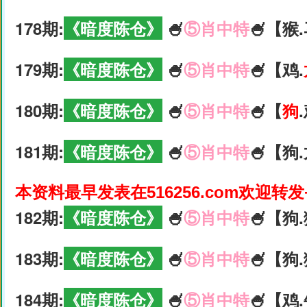
178期:
《暗度陈仓》
🍧
⑤肖中特
🍧【猴.
179期:
《暗度陈仓》
🍧
⑤肖中特
🍧【鸡.
180期:
《暗度陈仓》
🍧
⑤肖中特
🍧【
狗
181期:
《暗度陈仓》
🍧
⑤肖中特
🍧【狗.
本资料最早发表在516256.com欢迎转发
182期:
《暗度陈仓》
🍧
⑤肖中特
🍧【狗.
183期:
《暗度陈仓》
🍧
⑤肖中特
🍧【狗.
184期:
《暗度陈仓》
🍧
⑤肖中特
🍧【鸡.