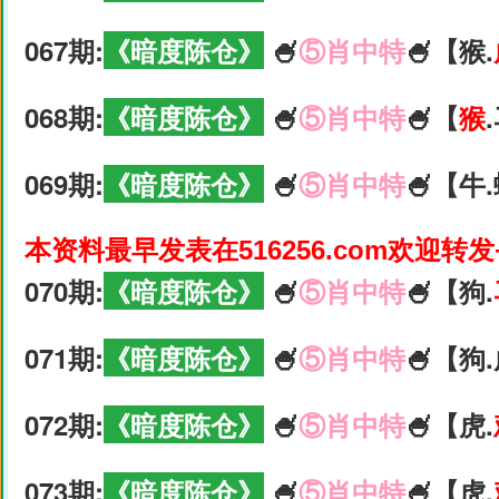
067期:
《暗度陈仓》
🍧
⑤肖中特
🍧【猴.
068期:
《暗度陈仓》
🍧
⑤肖中特
🍧【
猴
069期:
《暗度陈仓》
🍧
⑤肖中特
🍧【牛.
本资料最早发表在516256.com欢迎转发
070期:
《暗度陈仓》
🍧
⑤肖中特
🍧【狗.
071期:
《暗度陈仓》
🍧
⑤肖中特
🍧【狗.
072期:
《暗度陈仓》
🍧
⑤肖中特
🍧【虎.
073期:
《暗度陈仓》
🍧
⑤肖中特
🍧【虎.