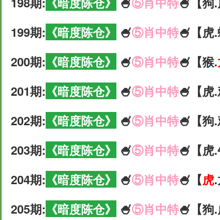
198期:
《暗度陈仓》
🍧
⑤肖中特
🍧【狗.
199期:
《暗度陈仓》
🍧
⑤肖中特
🍧【虎.
200期:
《暗度陈仓》
🍧
⑤肖中特
🍧【猴.
201期:
《暗度陈仓》
🍧
⑤肖中特
🍧【虎.
202期:
《暗度陈仓》
🍧
⑤肖中特
🍧【狗.
203期:
《暗度陈仓》
🍧
⑤肖中特
🍧【虎.
204期:
《暗度陈仓》
🍧
⑤肖中特
🍧【
虎
205期:
《暗度陈仓》
🍧
⑤肖中特
🍧【狗.