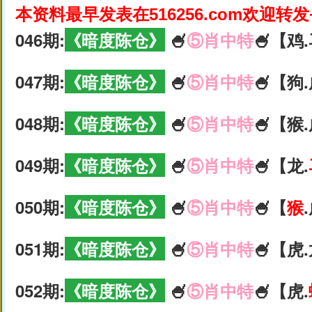
本资料最早发表在516256.com欢迎转发
046期:
《暗度陈仓》
🍧
⑤肖中特
🍧【鸡.
047期:
《暗度陈仓》
🍧
⑤肖中特
🍧【狗.
048期:
《暗度陈仓》
🍧
⑤肖中特
🍧【猴.
049期:
《暗度陈仓》
🍧
⑤肖中特
🍧【龙.
050期:
《暗度陈仓》
🍧
⑤肖中特
🍧【
猴
051期:
《暗度陈仓》
🍧
⑤肖中特
🍧【虎.
052期:
《暗度陈仓》
🍧
⑤肖中特
🍧【虎.