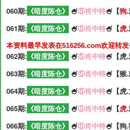
060期:
《暗度陈仓》
🍧
⑤肖中特
🍧【
狗
061期:
《暗度陈仓》
🍧
⑤肖中特
🍧【
虎
本资料最早发表在516256.com欢迎转发
062期:
《暗度陈仓》
🍧
⑤肖中特
🍧【虎.
063期:
《暗度陈仓》
🍧
⑤肖中特
🍧【猴.
064期:
《暗度陈仓》
🍧
⑤肖中特
🍧【虎.
065期:
《暗度陈仓》
🍧
⑤肖中特
🍧【
虎
066期:
《暗度陈仓》
🍧
⑤肖中特
🍧【狗.