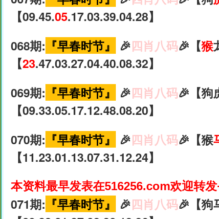
【09.45.
05
.17.03.39.04.28】
068期:
『早春时节』
🎉
四肖八码
🎉【
猴
【
23
.47.03.27.04.40.08.32】
069期:
『早春时节』
🎉
四肖八码
🎉【狗
【09.33.05.17.12.48.08.20】
070期:
『早春时节』
🎉
四肖八码
🎉【猴
【11.23.01.13.07.31.12.24】
本资料最早发表在516256.com欢迎转发
071期:
『早春时节』
🎉
四肖八码
🎉【狗