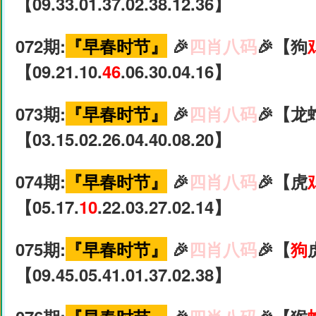
【09.33.01.37.02.38.12.36】
072期:
『早春时节』
🎉
四肖八码
🎉【狗
【09.21.10.
46
.06.30.04.16】
073期:
『早春时节』
🎉
四肖八码
🎉【龙
【03.15.02.26.04.40.08.20】
074期:
『早春时节』
🎉
四肖八码
🎉【虎
【05.17.
10
.22.03.27.02.14】
075期:
『早春时节』
🎉
四肖八码
🎉【
狗
【09.45.05.41.01.37.02.38】