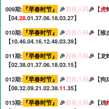
009期:
『早春时节』
🎉
四肖八码
🎉【
虎
【04.
28
.01.37.06.18.03.27】
010期:
『早春时节』
🎉
四肖八码
🎉【猴
【10.46.04.16.12.48.03.39】
011期:
『早春时节』
🎉
四肖八码
🎉【龙
【02.38.01.37.06.18.03.15】
012期:
『早春时节』
🎉
四肖八码
🎉【狗
【08.32.09.21.02.38.
11
.35】
013期:
『早春时节』
🎉
四肖八码
🎉【鸡