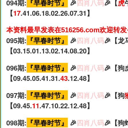
094期:
『早春时节』
🎉
四肖八码
🎉【
虎
【
17
.41.06.18.02.26.07.31】
本资料最早发表在516256.com欢迎转发
095期:
『早春时节』
🎉
四肖八码
🎉【龙
【03.15.01.13.02.14.08.20】
096期:
『早春时节』
🎉
四肖八码
🎉【狗
【09.45.05.41.31.
43
.12.48】
097期:
『早春时节』
🎉
四肖八码
🎉【狗
【09.45.
11
.47.10.22.12.48】
098期:
『早春时节』
🎉
四肖八码
🎉【狗