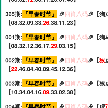
365期:
『早春时节』
🎉
四肖八码
🎉【狗
【08.32.09.33.
26
.38.11.23】
001期:
『早春时节』
🎉
四肖八码
🎉【狗
【08.32.12.36.17.
29
.03.15】
002期:
『早春时节』
🎉
四肖八码
🎉【
猴
【
22
.46.04.40.09.45.12.36】
003期:
『早春时节』
🎉
四肖八码
🎉【猴
【10.34.04.16.
09
.33.02.38】
004期:
『早春时节』
🎉
四肖八码
🎉【虎