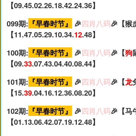
【09.45.02.26.18.42.24.36】
099期:
『早春时节』
🎉
四肖八码
🎉【猴
【11.47.05.29.10.34.
12
.48】
100期:
『早春时节』
🎉
四肖八码
🎉【
狗
【09.
33
.07.43.04.40.08.44】
101期:
『早春时节』
🎉
四肖八码
🎉【
龙
【15.
39
.04.16.12.36.08.20】
102期:
『早春时节』
🎉
四肖八码
🎉【马
【01.13.06.42.07.19.12.48】