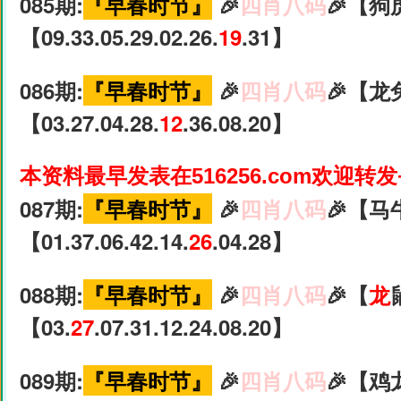
085期:
『早春时节』
🎉
四肖八码
🎉【狗
【09.33.05.29.02.26.
19
.31】
086期:
『早春时节』
🎉
四肖八码
🎉【龙
【03.27.04.28.
12
.36.08.20】
本资料最早发表在516256.com欢迎转发
087期:
『早春时节』
🎉
四肖八码
🎉【马
【01.37.06.42.14.
26
.04.28】
088期:
『早春时节』
🎉
四肖八码
🎉【
龙
【03.
27
.07.31.12.24.08.20】
089期:
『早春时节』
🎉
四肖八码
🎉【鸡