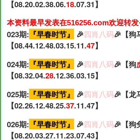
【08.20.02.38.06.
18
.07.31】
本资料最早发表在516256.com欢迎转发
023期:
『早春时节』
🎉
四肖八码
🎉【狗
【08.44.12.48.03.15.11.
47
】
024期:
『早春时节』
🎉
四肖八码
🎉【狗
【08.32.04.
28
.12.36.03.15】
025期:
『早春时节』
🎉
四肖八码
🎉【龙
【02.26.12.48.25.
37
.11.47】
026期:
『早春时节』
🎉
四肖八码
🎉【狗
【08.20.03.27.11.23.07.43】