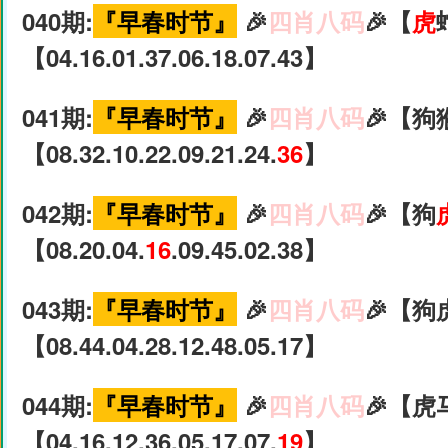
040期:
『早春时节』
🎉
四肖八码
🎉【
虎
【04.16.01.37.06.18.07.43】
041期:
『早春时节』
🎉
四肖八码
🎉【狗
【08.32.10.22.09.21.24.
36
】
042期:
『早春时节』
🎉
四肖八码
🎉【狗
【08.20.04.
16
.09.45.02.38】
043期:
『早春时节』
🎉
四肖八码
🎉【狗
【08.44.04.28.12.48.05.17】
044期:
『早春时节』
🎉
四肖八码
🎉【虎
【04.16.12.36.05.17.07.
19
】