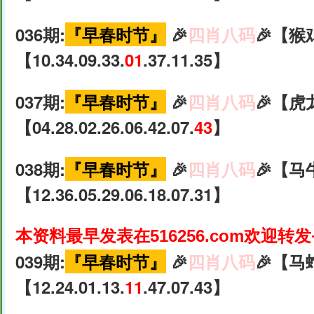
036期:
『早春时节』
🎉
四肖八码
🎉【猴
【10.34.09.33.
01
.37.11.35】
037期:
『早春时节』
🎉
四肖八码
🎉【虎
【04.28.02.26.06.42.07.
43
】
038期:
『早春时节』
🎉
四肖八码
🎉【马
【12.36.05.29.06.18.07.31】
本资料最早发表在516256.com欢迎转发
039期:
『早春时节』
🎉
四肖八码
🎉【马
【12.24.01.13.
11
.47.07.43】