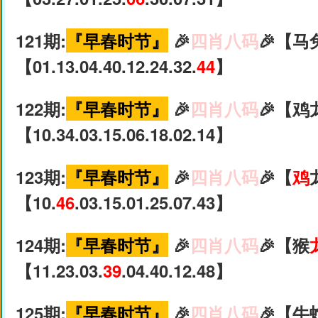
121期:
『早春时节』
🎉
四肖八码
🎉【马
【01.13.04.40.12.24.32.
44
】
122期:
『早春时节』
🎉
四肖八码
🎉【鸡
【10.34.03.15.06.18.02.14】
123期:
『早春时节』
🎉
四肖八码
🎉【
鸡
【10.
46
.03.15.01.25.07.43】
124期:
『早春时节』
🎉
四肖八码
🎉【猴
【11.23.03.
39
.04.40.12.48】
125期:
『早春时节』
🎉
四肖八码
🎉【牛