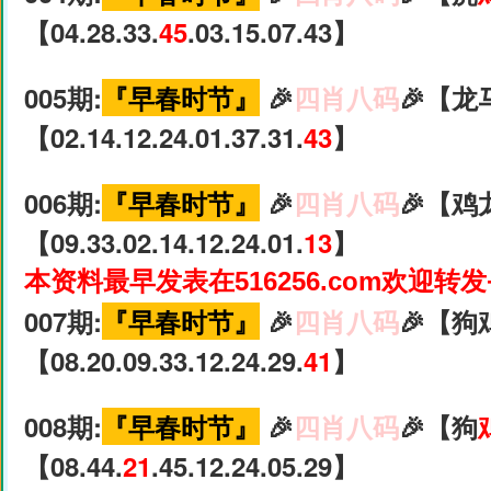
【04.28.33.
45
.03.15.07.43】
005期:
『早春时节』
🎉
四肖八码
🎉【龙
【02.14.12.24.01.37.31.
43
】
006期:
『早春时节』
🎉
四肖八码
🎉【鸡
【09.33.02.14.12.24.01.
13
】
本资料最早发表在516256.com欢迎转发
007期:
『早春时节』
🎉
四肖八码
🎉【狗
【08.20.09.33.12.24.29.
41
】
008期:
『早春时节』
🎉
四肖八码
🎉【狗
【08.44.
21
.45.12.24.05.29】